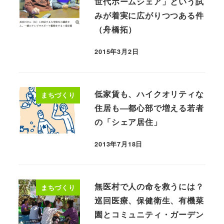
世代ホームシェア」という試
みが着実に広がりつつある件
（舟橋拓）
2015年3月2日
低家賃も、ハイクオリティな
まちづくり
住居も—都心部で増える若者
の「シェア居住」
2013年7月18日
無医村で人の命を救うには？
まちづくり
巡回医療、保健衛生、有機菜
園とコミュニティ・ガーデン