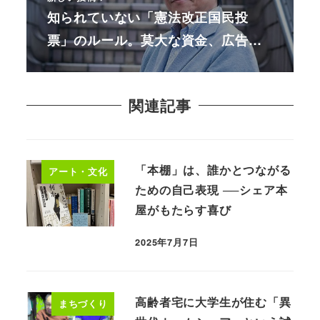
知られていない「憲法改正国民投
票」のルール。莫大な資金、広告…
関連記事
「本棚」は、誰かとつながる
アート・文化
ための自己表現 ──シェア本
屋がもたらす喜び
2025年7月7日
高齢者宅に大学生が住む「異
まちづくり