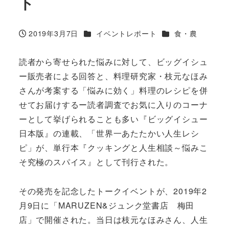
ト
カテゴリー
カテゴリー
2019年3月7日
イベントレポート
食・農
投稿日
読者から寄せられた悩みに対して、ビッグイシュ
ー販売者による回答と、料理研究家・枝元なほみ
さんが考案する「悩みに効く」料理のレシピを併
せてお届けするー読者調査でお気に入りのコーナ
ーとして挙げられることも多い『ビッグイシュー
日本版』の連載、「世界一あたたかい人生レシ
ピ」が、単行本『クッキングと人生相談～悩みこ
そ究極のスパイス』として刊行された。
その発売を記念したトークイベントが、2019年2
月9日に「MARUZEN&ジュンク堂書店 梅田
店」で開催された。当日は枝元なほみさん、人生