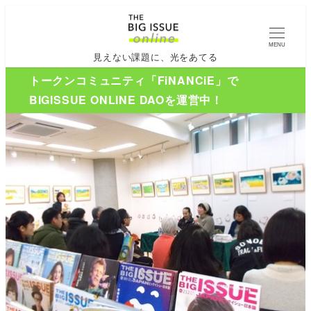
MENU
見えない課題に、光をあてる
トークンコミュニティ「FiNANCiE」で
BIGISSUE ONLINE DAOを運営中！