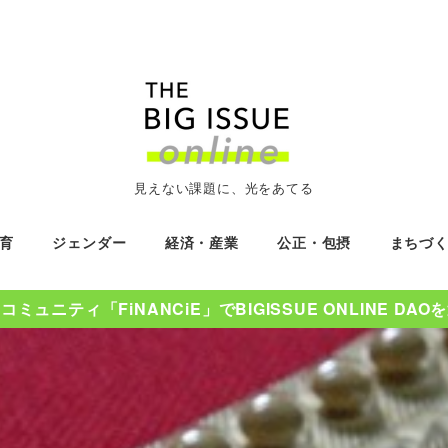
見えない課題に、光をあてる
育
ジェンダー
経済・産業
公正・包摂
まちづ
ミュニティ「FiNANCiE」でBIGISSUE ONLINE DA