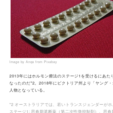
Image by Anqa from Pixabay
2013年にはホルモン療法のステージ1を受けるにあ
なったのだ*2。2018年にビクトリア州より「ヤン
人物となっている。
*2 オーストラリアでは、若いトランスジェンダーが
ステージ1: 思春期遮断薬（第二次性徴抑制剤）。思