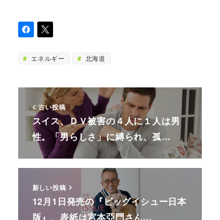
エネルギー
北海道
古い投稿
スイス、ＤＶ被害の４人に１人は男
性。「男らしさ」に縛られ、孤…
新しい投稿
12月1日発売の『ビッグイシュー日本
版』、表紙は宮本亞門さん…