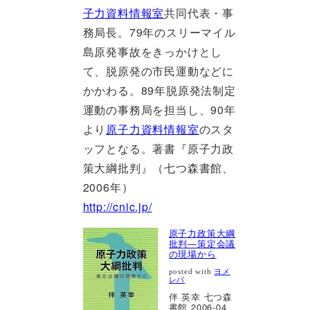
子力資料情報室
共同代表・事
務局長。79年のスリーマイル
島原発事故をきっかけとし
て、脱原発の市民運動などに
かかわる。89年脱原発法制定
運動の事務局を担当し、90年
より
原子力資料情報室
のスタ
ッフとなる。著書『原子力政
策大綱批判』（七つ森書館、
2006年）
http://cnic.jp/
原子力政策大綱
批判―策定会議
の現場から
posted with
ヨメ
レバ
伴 英幸 七つ森
書館 2006-04