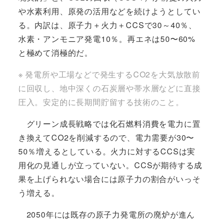
や水素利用、原発の活用などを続けようとしてい
る。内訳は、原子力＋火力＋CCSで30～40％、
水素・アンモニア発電10％。再エネは50〜60%
と極めて消極的だ。
※ 発電所や工場などで発生するCO2を大気放散前
に回収し、地中深くの石炭層や帯水層などに直接
圧入。安定的に長期間貯留する技術のこと。
グリーン成長戦略では化石燃料消費を電力に置
き換えてCO2を削減するので、電力需要が30〜
50％増えるとしている。火力に対するCCSは実
用化の見通しが立っていない。CCSが期待する成
果を上げられない場合には原子力の割合がいっそ
う増える。
2050年には既存の原子力発電所の廃炉が進ん