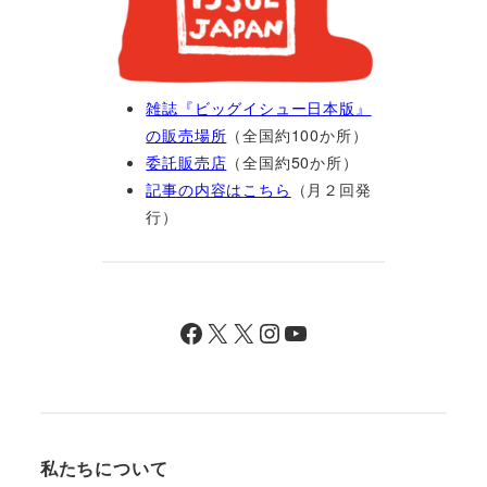
雑誌『ビッグイシュー日本版』
の販売場所
（全国約100か所）
委託販売店
（全国約50か所）
記事の内容はこちら
（月２回発
行）
Facebook
X
X
Instagram
YouTube
私たちについて