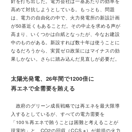
針を打ち出した。電力会社は一基あたりの効率を
高めて対抗しようとしている。もっとも、問題
は、電力の自由化の中で、火力発電所の新設計画
が50基近くもあることだ。その中止を求める声が
高まり、いくつかは白紙となったが、今なお建設
中のものがある。新設すれば数十年は使うことに
なるだろうから、実質ゼロ政策にはマイナスの効
果しかない。さらに踏み込んだ見直しが必要だ。
太陽光発電、26年間で1200倍に
再エネで全需要を賄える
政府のグリーン成長戦略では再エネを最大限導
入するとしているが、すべての電力需要を
「100％再エネで賄うことは困難と考えることが
現実的」と、CO2の回収（CCS ※）が前提の火力