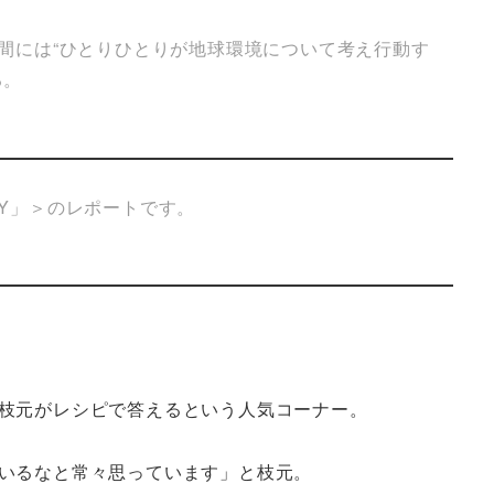
の期間には“ひとりひとりが地球環境について考え行動す
る。
 DAY」＞のレポートです。
枝元がレシピで答えるという人気コーナー。
いるなと常々思っています」と枝元。