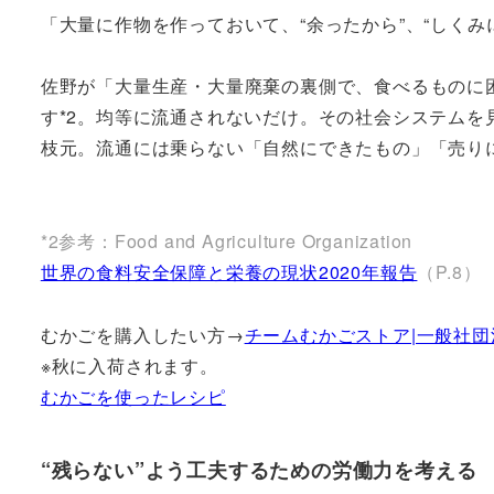
「大量に作物を作っておいて、“余ったから”、“しく
佐野が「大量生産・大量廃棄の裏側で、食べるものに
す*2。均等に流通されないだけ。その社会システム
枝元。流通には乗らない「自然にできたもの」「売り
*2参考：
Food and Agriculture Organization
世界の食料安全保障と栄養の現状2020年報告
（P.8）
むかごを購入したい方→
チームむかごストア|一般社団法人
※秋に入荷されます。
むかごを使ったレシピ
“残らない”よう工夫するための労働力を考える