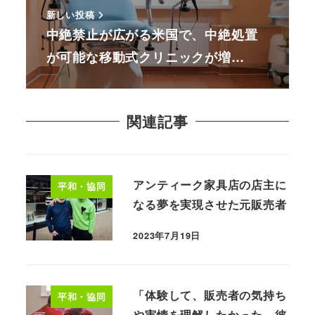
新しい投稿
中絶禁止が広がる米国で、中絶処置
が可能な移動式クリニックが増…
関連記事
アンティーク家具店の店主に
平和・協同
なる夢を実現させた元販売者
2023年7月19日
「体験して、販売者の気持ち
平和・協同
や実情を理解したかった。彼