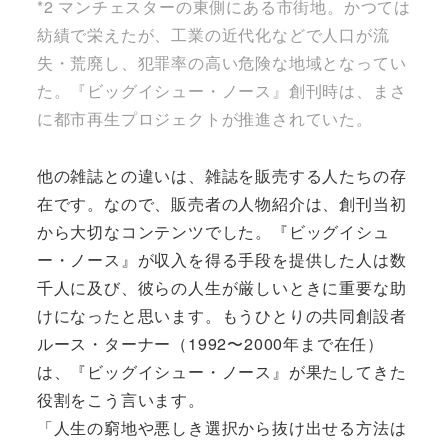
*2 マンチェスターの東側にある市街地。かつては
紡績で栄えたが、工業の近代化などで人口が流
失・荒廃し、犯罪率の高い危険な地域となってい
た。『ビッグイシュー・ノース』創刊時は、まさ
に都市再生プロジェクトが推進されていた。
他の雑誌との違いは、雑誌を販売する人たちの存
在です。なので、販売者の人物紹介は、創刊当初
から大切なコンテンツでした。『ビッグイシュ
ー・ノース』が収入を得る手段を提供した人は数
千人に及び、彼らの人生が厳しいときに重要な助
けになったと思います。もうひとりの共同創設者
ルース・ターナー（1992〜2000年まで在任）
は、『ビッグイシュー・ノース』が果たしてきた
役割をこう言います。
「人生の窮地や悪しき選択から抜け出せる方法は