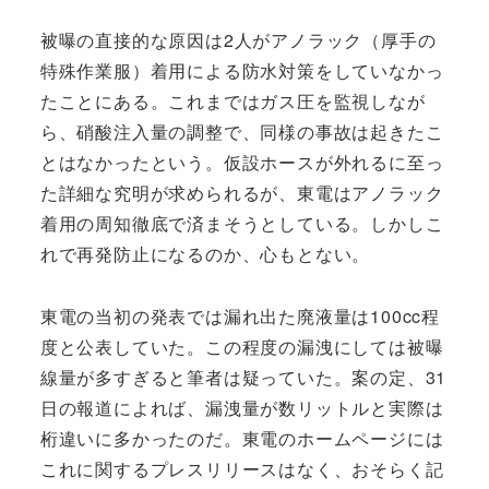
被曝の直接的な原因は2人がアノラック（厚手の
特殊作業服）着用による防水対策をしていなかっ
たことにある。これまではガス圧を監視しなが
ら、硝酸注入量の調整で、同様の事故は起きたこ
とはなかったという。仮設ホースが外れるに至っ
た詳細な究明が求められるが、東電はアノラック
着用の周知徹底で済まそうとしている。しかしこ
れで再発防止になるのか、心もとない。
東電の当初の発表では漏れ出た廃液量は100cc程
度と公表していた。この程度の漏洩にしては被曝
線量が多すぎると筆者は疑っていた。案の定、31
日の報道によれば、漏洩量が数リットルと実際は
桁違いに多かったのだ。東電のホームページには
これに関するプレスリリースはなく、おそらく記