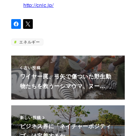
http://cnic.jp/
エネルギー
古い投稿
ワイヤー罠、弓矢で傷ついた野生動
物たちを救うーシマウマ、ヌー…
新しい投稿
ビジネス界に「ネイチャーポジティ
ブ」は定着するか