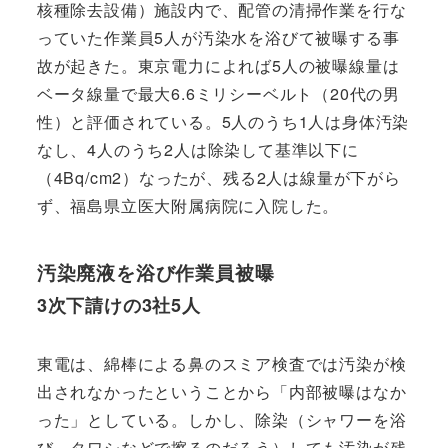
核種除去設備）施設内で、配管の清掃作業を行な
っていた作業員5人が汚染水を浴びて被曝する事
故が起きた。東京電力によれば5人の被曝線量は
ベータ線量で最大6.6ミリシーベルト（20代の男
性）と評価されている。5人のうち1人は身体汚染
なし、4人のうち2人は除染して基準以下に
（4Bq/cm2）なったが、残る2人は線量が下がら
ず、福島県立医大附属病院に入院した。
汚染廃液を浴び作業員被曝
3次下請けの3社5人
東電は、綿棒による鼻のスミア検査では汚染が検
出されなかったということから「内部被曝はなか
った」としている。しかし、除染（シャワーを浴
び、タワシなどで擦るのだろう）しても汚染が残