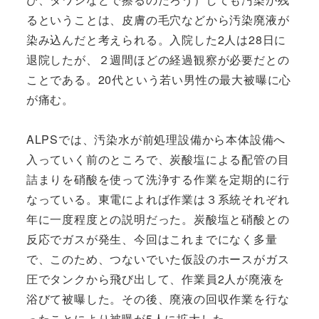
るということは、皮膚の毛穴などから汚染廃液が
染み込んだと考えられる。入院した2人は28日に
退院したが、２週間ほどの経過観察が必要だとの
ことである。20代という若い男性の最大被曝に心
が痛む。
ALPSでは、汚染水が前処理設備から本体設備へ
入っていく前のところで、炭酸塩による配管の目
詰まりを硝酸を使って洗浄する作業を定期的に行
なっている。東電によれば作業は３系統それぞれ
年に一度程度との説明だった。炭酸塩と硝酸との
反応でガスが発生、今回はこれまでになく多量
で、このため、つないでいた仮設のホースがガス
圧でタンクから飛び出して、作業員2人が廃液を
浴びて被曝した。その後、廃液の回収作業を行な
ったことにより被曝が5人に拡大した。