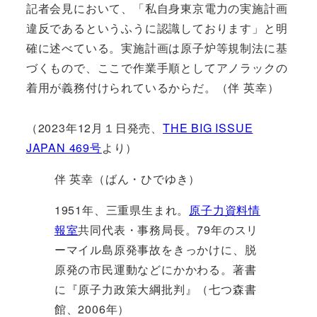
記者会見において、「私自身東京電力の実施計画
違反であるというふうに認識しております」と明
確に述べている。実施計画は原子炉等規制法に基
づくもので、ここで作業手順としてアノラックの
着用が義務付けられているからだ。（伴 英幸）
（2023年12月１日発売、
THE BIG ISSUE
JAPAN 469号
より）
伴 英幸（ばん・ひでゆき）
1951年、三重県生まれ。
原子力資料情
報室
共同代表・事務局長。79年のスリ
ーマイル島原発事故をきっかけに、脱
原発の市民運動などにかかわる。著書
に『原子力政策大綱批判』（七つ森書
館、2006年）