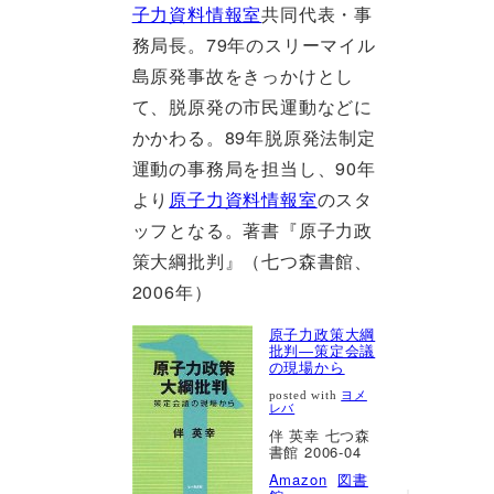
子力資料情報室
共同代表・事
務局長。79年のスリーマイル
島原発事故をきっかけとし
て、脱原発の市民運動などに
かかわる。89年脱原発法制定
運動の事務局を担当し、90年
より
原子力資料情報室
のスタ
ッフとなる。著書『原子力政
策大綱批判』（七つ森書館、
2006年）
原子力政策大綱
批判―策定会議
の現場から
posted with
ヨメ
レバ
伴 英幸 七つ森
書館 2006-04
Amazon
図書