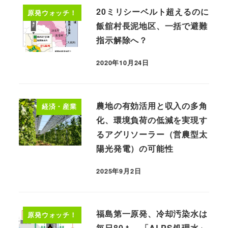
20ミリシーベルト超えるのに
原発ウォッチ！
飯舘村長泥地区、一括で避難
指示解除へ？
2020年10月24日
農地の有効活用と収入の多角
経済・産業
化、環境負荷の低減を実現す
るアグリソーラー（営農型太
陽光発電）の可能性
2025年9月2日
福島第一原発、冷却汚染水は
原発ウォッチ！
毎日80ｔ。「ALPS処理水」