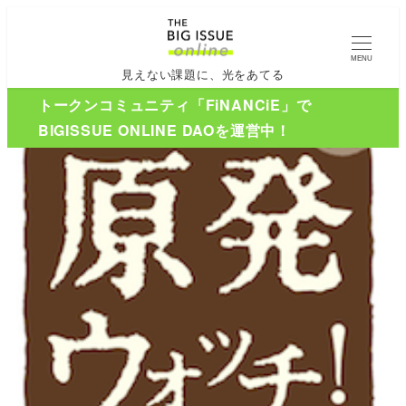
MENU
見えない課題に、光をあてる
トークンコミュニティ「FiNANCiE」で
BIGISSUE ONLINE DAOを運営中！