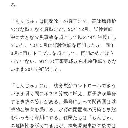
る。
「もんじゅ」は開発途上の原子炉で、高速増殖炉
のひな型となる原型炉だ。95年12月、試験運転
中に大きな火災事故を起こして以来14年半停止し
ていた。10年5月に試験運転を再開したが、同年
8月に再びトラブルを起こして、再開のめどは立
っていない。91年の工事完成から本格運転できな
いまま20年が経過した。
「もんじゅ」には、核分裂がコントロールできな
いまま瞬く間にネズミ算式に増え、原子炉が爆発
する事故の恐れがある。爆発によって関西圏は壊
滅的な被害を受ける。水源の琵琶湖の汚染も事態
をいっそう深刻にする。住民たちは「もんじゅ」
の危険性を訴えてきたが、福島原発事故の後では