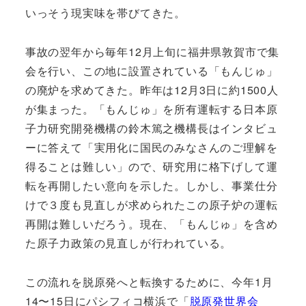
いっそう現実味を帯びてきた。
事故の翌年から毎年12月上旬に福井県敦賀市で集
会を行い、この地に設置されている「もんじゅ」
の廃炉を求めてきた。昨年は12月3日に約1500人
が集まった。「もんじゅ」を所有運転する日本原
子力研究開発機構の鈴木篤之機構長はインタビュ
ーに答えて「実用化に国民のみなさんのご理解を
得ることは難しい」ので、研究用に格下げして運
転を再開したい意向を示した。しかし、事業仕分
けで３度も見直しが求められたこの原子炉の運転
再開は難しいだろう。現在、「もんじゅ」を含め
た原子力政策の見直しが行われている。
この流れを脱原発へと転換するために、今年1月
14〜15日にパシフィコ横浜で「
脱原発世界会