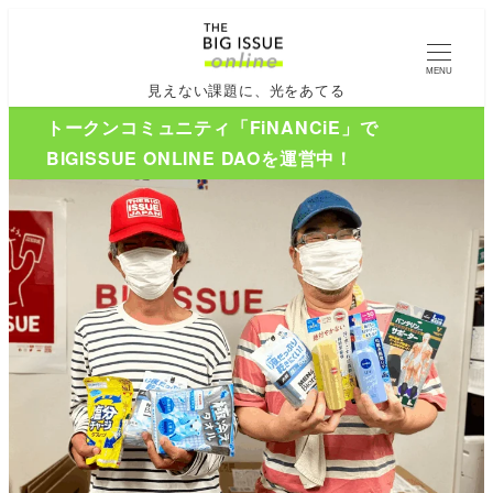
MENU
見えない課題に、光をあてる
トークンコミュニティ「FiNANCiE」で
BIGISSUE ONLINE DAOを運営中！