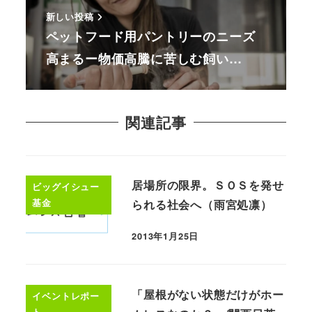
新しい投稿
ペットフード用パントリーのニーズ
高まるー物価高騰に苦しむ飼い…
関連記事
居場所の限界。ＳＯＳを発せ
ビッグイシュー
基金
られる社会へ（雨宮処凛）
2013年1月25日
「屋根がない状態だけがホー
イベントレポー