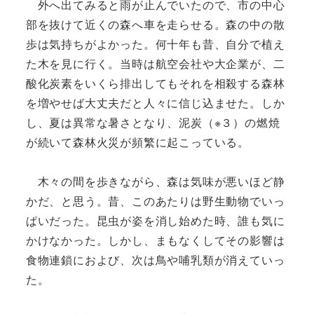
外へ出てみると雨が止んでいたので、市の中心
部を抜けて近くの森へ車を走らせる。森の中の散
歩は気持ちがよかった。何十年も昔、自分で植え
た木を見に行く。当時は航空会社や大企業が、二
酸化炭素をいくら排出してもそれを相殺する森林
を増やせば大丈夫だと人々に信じ込ませた。しか
し、夏は異常な暑さとなり、泥炭（※３）の燃焼
が続いて森林火災が頻繁に起こっている。
木々の間を歩きながら、森は気味が悪いほど静
かだ、と思う。昔、このあたりは野生動物でいっ
ぱいだった。昆虫が姿を消し始めた時、誰も気に
かけなかった。しかし、まもなくしてその影響は
食物連鎖におよび、次は鳥や哺乳類が消えていっ
た。