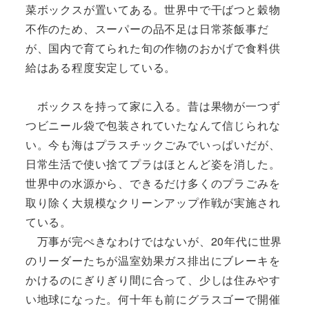
菜ボックスが置いてある。世界中で干ばつと穀物
不作のため、スーパーの品不足は日常茶飯事だ
が、国内で育てられた旬の作物のおかげで食料供
給はある程度安定している。
ボックスを持って家に入る。昔は果物が一つず
つビニール袋で包装されていたなんて信じられな
い。今も海はプラスチックごみでいっぱいだが、
日常生活で使い捨てプラはほとんど姿を消した。
世界中の水源から、できるだけ多くのプラごみを
取り除く大規模なクリーンアップ作戦が実施され
ている。
万事が完ぺきなわけではないが、20年代に世界
のリーダーたちが温室効果ガス排出にブレーキを
かけるのにぎりぎり間に合って、少しは住みやす
い地球になった。何十年も前にグラスゴーで開催