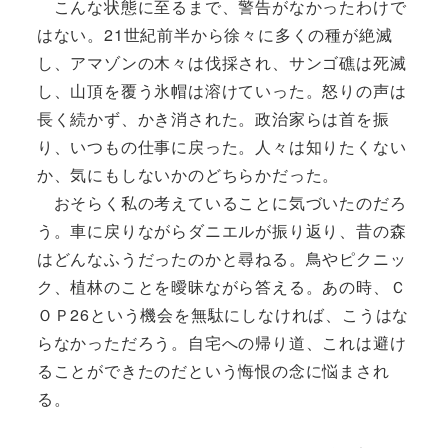
こんな状態に至るまで、警告がなかったわけで
はない。21世紀前半から徐々に多くの種が絶滅
し、アマゾンの木々は伐採され、サンゴ礁は死滅
し、山頂を覆う氷帽は溶けていった。怒りの声は
長く続かず、かき消された。政治家らは首を振
り、いつもの仕事に戻った。人々は知りたくない
か、気にもしないかのどちらかだった。
おそらく私の考えていることに気づいたのだろ
う。車に戻りながらダニエルが振り返り、昔の森
はどんなふうだったのかと尋ねる。鳥やピクニッ
ク、植林のことを曖昧ながら答える。あの時、Ｃ
ＯＰ26という機会を無駄にしなければ、こうはな
らなかっただろう。自宅への帰り道、これは避け
ることができたのだという悔恨の念に悩まされ
る。