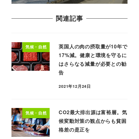
関連記事
英国人の肉の摂取量が10年で
気候・自然
17%減。健康と環境を守るに
はさらなる減量が必要との勧
告
2021年12月24日
CO2最大排出源は富裕層。気
気候・自然
候変動対策の観点からも貧困
格差の是正を