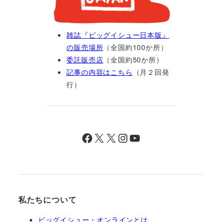
雑誌『ビッグイシュー日本版』
の販売場所
（全国約100か所）
委託販売店
（全国約50か所）
記事の内容はこちら
（月２回発
行）
Facebook
X
X
Instagram
YouTube
私たちについて
ビッグイシュー・オンラインとは