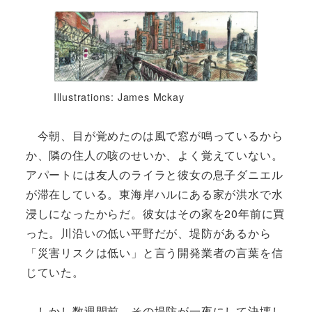
Illustrations: James Mckay
今朝、目が覚めたのは風で窓が鳴っているから
か、隣の住人の咳のせいか、よく覚えていない。
アパートには友人のライラと彼女の息子ダニエル
が滞在している。東海岸ハルにある家が洪水で水
浸しになったからだ。彼女はその家を20年前に買
った。川沿いの低い平野だが、堤防があるから
「災害リスクは低い」と言う開発業者の言葉を信
じていた。
しかし数週間前、その堤防が一夜にして決壊し