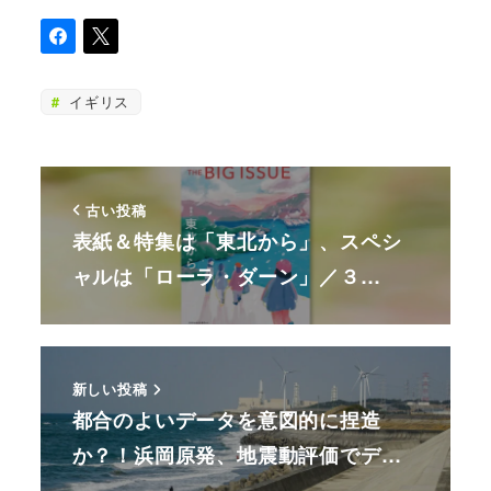
イギリス
古い投稿
表紙＆特集は「東北から」、スペシ
ャルは「ローラ・ダーン」／３…
新しい投稿
都合のよいデータを意図的に捏造
か？！浜岡原発、地震動評価でデ…