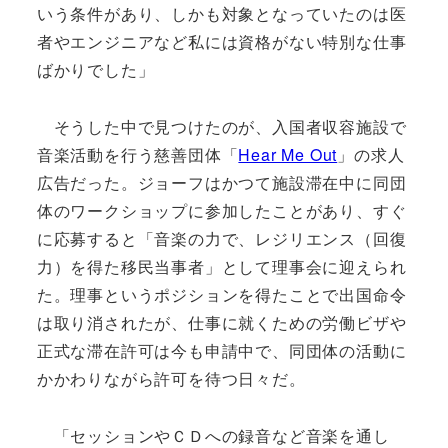
いう条件があり、しかも対象となっていたのは医
者やエンジニアなど私には資格がない特別な仕事
ばかりでした」
そうした中で見つけたのが、入国者収容施設で
音楽活動を行う慈善団体「
Hear Me Out
」の求人
広告だった。ジョーフはかつて施設滞在中に同団
体のワークショップに参加したことがあり、すぐ
に応募すると「音楽の力で、レジリエンス（回復
力）を得た移民当事者」として理事会に迎えられ
た。理事というポジションを得たことで出国命令
は取り消されたが、仕事に就くための労働ビザや
正式な滞在許可は今も申請中で、同団体の活動に
かかわりながら許可を待つ日々だ。
「セッションやＣＤへの録音など音楽を通し