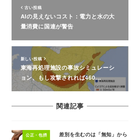
古い投稿
AIの見えないコスト：電力と水の大
量消費に国連が警告
新しい投稿
東海再処理施設の事故シミュレーシ
ョン、もし攻撃されれば460…
関連記事
差別を生むのは「無知」から
公正・包摂