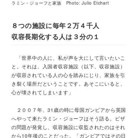
ラミン・ジョーフと家族 Photo: Julio Etchart
８つの施設に毎年２万４千人
収容長期化する人は３分の１
「世界中の人に、私が声を大にして言いたいこ
と。それは、入国者収容施設（以下、収容施設）
が収容されている人の心を踏みにじり、家族を引
き裂く場所だということです。あそこにいると、
心が壊されてしまいます」
２００７年、31歳の時に母国ガンビアから英国
へやって来たラミン・ジョーフはそう語る。ビザ
の問題が発覚し、収容施設に収監されたのはそれ
から10年後のことだった。「ガンビアではその日