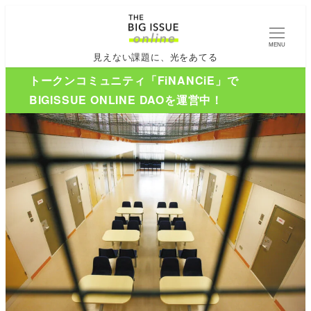
MENU
見えない課題に、光をあてる
トークンコミュニティ「FiNANCiE」で
BIGISSUE ONLINE DAOを運営中！