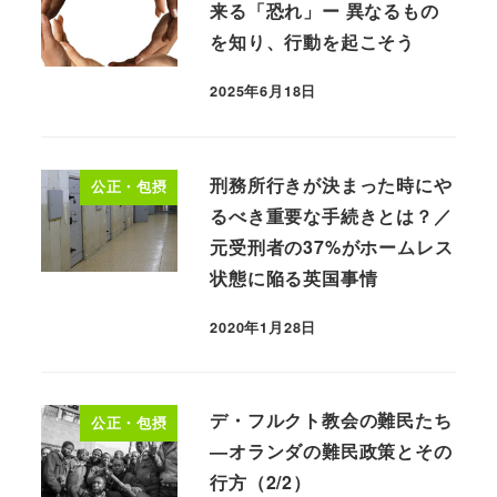
来る「恐れ」ー 異なるもの
を知り、行動を起こそう
2025年6月18日
刑務所行きが決まった時にや
公正・包摂
るべき重要な手続きとは？／
元受刑者の37%がホームレス
状態に陥る英国事情
2020年1月28日
デ・フルクト教会の難民たち
公正・包摂
—オランダの難民政策とその
行方（2/2）