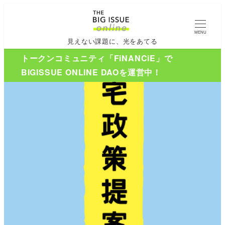
MENU
見えない課題に、光をあてる
トークンコミュニティ「FiNANCiE」で
BIGISSUE ONLINE DAOを運営中！