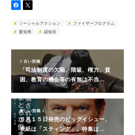
ソーシャルアクション
ファイザープログラム
愛知県
認知症
古い投稿
「司法制度の欠陥、階級、権力、貧
困、教育の機会等の有無は不当…
新しい投稿
６月１５日発売のビッグイシュー、
表紙は「スティング」。特集は…