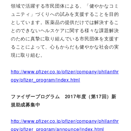
領域で活躍する市民団体による、「健やかなコミ
ュニティ」づくりへの試みを支援することを目的
としています。医薬品の提供だけでは解決するこ
とのできないヘルスケアに関する様々な課題解決
のために真摯に取り組んでいる市民団体を支援す
ることによって、心もからだも健やかな社会の実
現に取り組む。
http://www.pfizer.co.jp/pfizer/company/philanthr
opy/pfizer_program/index.html
ファイザープログラム 2017年度（第17回）新
規助成募集中
http://www.pfizer.co.jp/pfizer/company/philanthr
opy/pfizer_program/announce/index.html