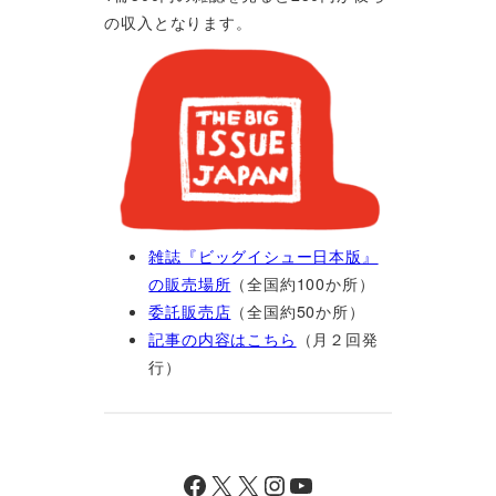
の収入となります。
雑誌『ビッグイシュー日本版』
の販売場所
（全国約100か所）
委託販売店
（全国約50か所）
記事の内容はこちら
（月２回発
行）
Facebook
X
X
Instagram
YouTube