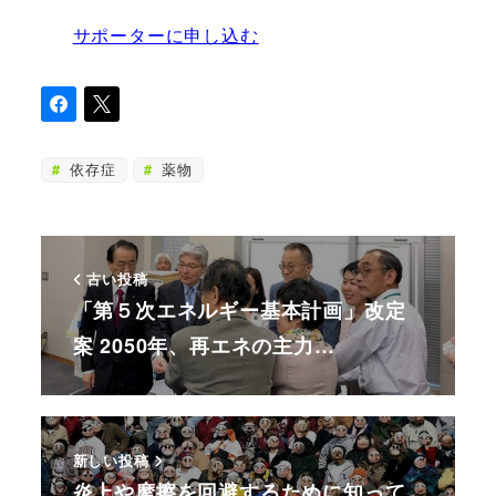
サポーターに申し込む
依存症
薬物
古い投稿
「第５次エネルギー基本計画」改定
案 2050年、再エネの主力…
新しい投稿
炎上や摩擦を回避するために知って