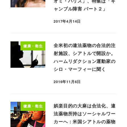
オミ・ハリス」、特集は「ギ
ャンブル障害 パート２」
2017年4月14日
全米初の違法薬物の合法的注
健康・衛生
射施設、シアトルで開設か。
ハームリダクション運動家の
シロ・マーフィーに聞く
2016年11月6日
娯楽目的の大麻は合法化、違
健康・衛生
法薬物所持はソーシャルワー
カーへ：米国シアトルの薬物