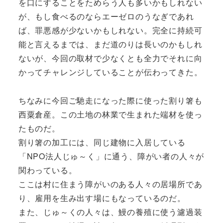
を口にすることをためらう人も多いかもしれない
が、もし食べるのならエーゼロのうなぎであれ
ば、罪悪感が少ないかもしれない。完全に持続可
能と言えるまでは、まだ道のりは長いのかもしれ
ないが、今回の取材で少なくとも全力でそれに向
かってチャレンジしていることが伝わってきた。
ちなみに今回ご馳走になった際に使った割り箸も
西粟倉産。この土地の林業で生まれた端材を使っ
たものだ。
割り箸の加工には、同じ建物に入居している
「NPO法人じゅ～く」に通う、障がい者の人々が
関わっている。
ここは村に住まう障がいのある人々の居場所であ
り、雇用を生み出す場にもなっているのだ。
また、じゅ～くの人々は、鰻の養殖に使う濾過装