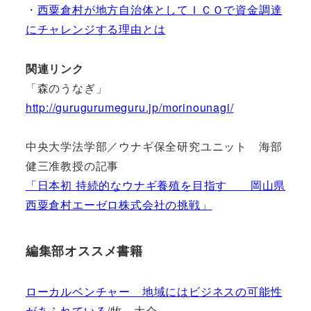
・
西粟倉村が地方自治体としてＩＣＯで資金調達
にチャレンジする理由とは
関連リンク
「森のうなぎ」
http://gurugurumeguru.jp/morinounagi/
中央大学法学部／ウナギ保全研究ユニット 海部
健三准教授の記事
「日本初 持続的なウナギ養殖を目指す 岡山県
西粟倉村エーゼロ株式会社の挑戦」
編集部オススメ書籍
ローカルベンチャー 地域にはビジネスの可能性
があふれている
/牧 大介