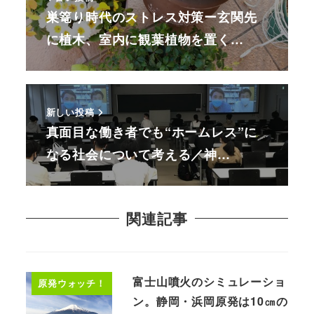
巣篭り時代のストレス対策ー玄関先
に植木、室内に観葉植物を置く…
新しい投稿
真面目な働き者でも“ホームレス”に
なる社会について考える／神…
関連記事
富士山噴火のシミュレーショ
原発ウォッチ！
ン。静岡・浜岡原発は10㎝の