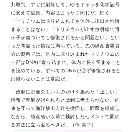
判殺到、すぐに削除して、ゆるキャラを化学記号
に変えて編集。内容はまったく同じだ。曰く、
「トリチウムは取り込まれても体外に排出され留
まることはない」「トリチウムが出す放射線で遺
伝子が傷ついても修復されるから問題ない」とい
った間違った情報に満ちている。先の経産省委員
会の資料では、体内に取り込まれたトリチウムの
一部はDNAに取り込まれ、体内に長く留まること
を認めている。すべてのDNAが必ず修復されると
は限らないことは常識だ。
政府に都合のよいものだけを集めた「正しい」
情報で理解が得られるとは到底考えられない。約
束を守って海洋放出方針を撤回し、貯蔵を継続し
ながら、経産省が以前に検討したセメントで固め
る方法に立ち返るべきだ。（伴 英幸）