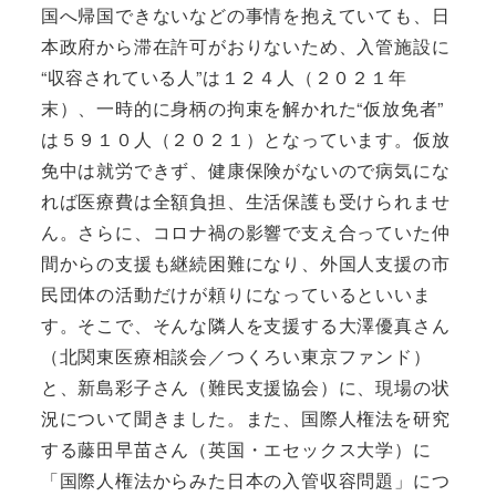
国へ帰国できないなどの事情を抱えていても、日
本政府から滞在許可がおりないため、入管施設に
“収容されている人”は１２４人（２０２１年
末）、一時的に身柄の拘束を解かれた“仮放免者”
は５９１０人（２０２１）となっています。仮放
免中は就労できず、健康保険がないので病気にな
れば医療費は全額負担、生活保護も受けられませ
ん。さらに、コロナ禍の影響で支え合っていた仲
間からの支援も継続困難になり、外国人支援の市
民団体の活動だけが頼りになっているといいま
す。そこで、そんな隣人を支援する大澤優真さん
（北関東医療相談会／つくろい東京ファンド）
と、新島彩子さん（難民支援協会）に、現場の状
況について聞きました。また、国際人権法を研究
する藤田早苗さん（英国・エセックス大学）に
「国際人権法からみた日本の入管収容問題」につ