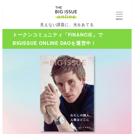
MENU
見えない課題に、光をあてる
トークンコミュニティ「FiNANCiE」で
BIGISSUE ONLINE DAOを運営中！