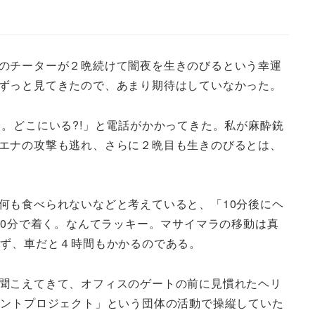
のチーターが２晩続けて闇夜を生きのびるという幸運
ずっと見てきたので、あまり期待はしていなかった。
。どこにいる?!」と電話がかかってきた。私が麻酔銃
エナの攻撃も逃れ、さらに２晩目も生きのびるとは、
何も食べられないなどと考えていると、「10分後にヘ
10分で着く。なんてラッキー。マサイマラの移動は真
らず、車だと４時間もかかるのである。
聞こえてきて、オフィスのゲートの前に見慣れたヘリ
ァントプロジェクト」という団体の活動で操縦していた