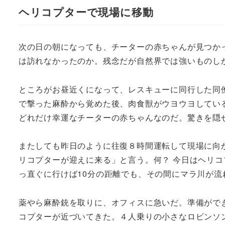
ヘリコプターで現場に移動
次の日の朝になっても、チーターの赤ちゃんが見つか
は訪れなかったのか。残念だが自然界では強いものし
ところがお昼近くになって、レスキューに同行した同僚
で撃った麻酔から覚めた後、肉食獣がウヨウヨしてい
どれだけ幸運なチーターの赤ちゃんなのだ。驚きを隠
またしても昨日のように往復８時間運転して現場に向
リコプターが迎えに来る」と言う。何？ 今日はヘリコ
っ直ぐに行けば10分の距離でも、その間にマラ川が
薬やら麻酔銃を取りに、オフィスに急いだ。準備がで
コプターが近づいてきた。４人乗りの小さなロビンソ