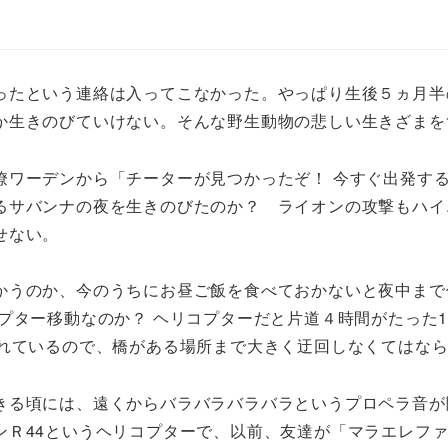
ったという連絡は入ってこなかった。やっぱり生後５ヵ月半
か生きのびていけない。そんな野生動物の悲しい生きざまを
ワーデンから「チーターが見つかったぞ！ 今すぐ出発する
るサバンナの夜を生きのびたのか？ ライオンの攻撃もハイ
せない。
かうのか、今のうちにお昼ご飯を食べておかないと夜中まで
プター移動なのか？ ヘリコプターだと片道４時間がたった
流れているので、橋がある場所まで大きく迂回しなくてはな
きる頃には、遠くからバラバラバラバラというプロペラ音が
ンＲ44というヘリコプターで、以前、友達が「マラエレフ