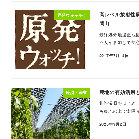
高レベル放射性廃
原発ウォッチ！
岡山
最終処分地適正地
０人が参加して熱心
2017年7月18日
農地の有効活用
経済・産業
釧路湿原をはじめ
も農地の上で太陽光
2025年9月2日