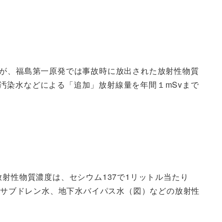
だが、福島第一原発では事故時に放出された放射性物質
汚染水などによる「追加」放射線量を年間１mSvまで
射性物質濃度は、セシウム137で1リットル当たり
やサブドレン水、地下水バイパス水（図）などの放射性