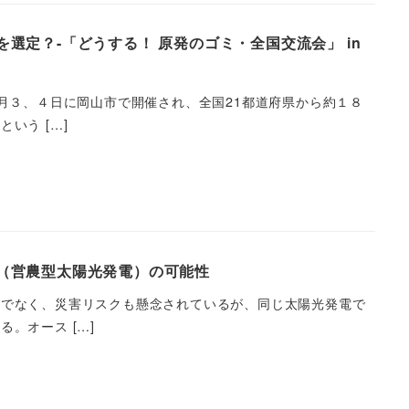
定？-「どうする！ 原発のゴミ・全国交流会」 in
月３、４日に岡山市で開催され、全国21都道府県から約１８
いう […]
（営農型太陽光発電）の可能性
けでなく、災害リスクも懸念されているが、同じ太陽光発電で
。オース […]