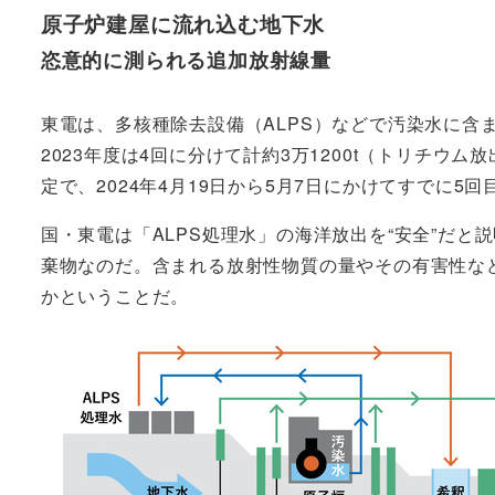
原子炉建屋に流れ込む地下水
恣意的に測られる追加放射線量
東電は、多核種除去設備（ALPS）などで汚染水に含
2023年度は4回に分けて計約3万1200t（トリチウ
定で、2024年4月19日から5月7日にかけてすでに5
国・東電は「ALPS処理水」の海洋放出を“安全”だ
棄物なのだ。含まれる放射性物質の量やその有害性な
かということだ。