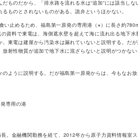
んだものだから、「排水路を流れる水は“追加”には該当しな
れるものとされないものがある。詭弁というほかない。
を食い止めるため、福島第一原発の専用港（※）に長さ約780
点の資料で東電は、海側遮水壁を超えて海に流れ出る地下水量
か。東電は建屋から汚染水は漏れていないと説明する。だが
。放射性物質が追加で地下水に混ざらないと説明がつかない
かのように説明する。だが福島第一原発からは、今もなお放
原発専用の港
局長。金融機関勤務を経て、2012年から原子力資料情報室