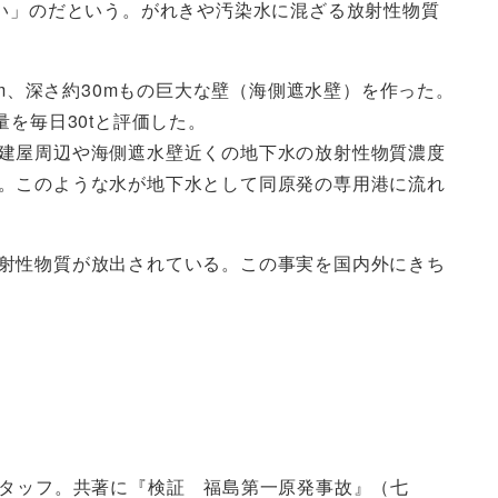
い」のだという。がれきや汚染水に混ざる放射性物質
m、深さ約30mもの巨大な壁（海側遮水壁）を作った。
を毎日30tと評価した。
建屋周辺や海側遮水壁近くの地下水の放射性物質濃度
。このような水が地下水として同原発の専用港に流れ
射性物質が放出されている。この事実を国内外にきち
スタッフ。共著に『検証 福島第一原発事故』（七