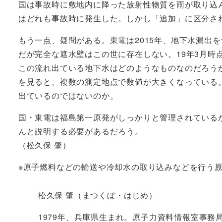
国は事故時に敷地内に降った放射性物質を雨が取り込
はどれも事故時に発生した。しかし「追加」に区分さ
もう一点、疑問がある。東電は2015年、地下水漏出
だが完全な遮水壁はこの世に存在しない。19年3月時
この流れ出ている地下水はどのようなものなのだろう
を見ると、複数の測定地点で数値が大きくなっている
出ているのではないのか。
国・東電は福島第一原発がしっかりと管理されている
んと説明する必要があるだろう。
（松久保 肇）
※原子燃料などの輸送や冷却水の取り込みなどを行う
松久保 肇（まつくぼ・はじめ）
1979年、兵庫県生まれ。原子力資料情報室事務