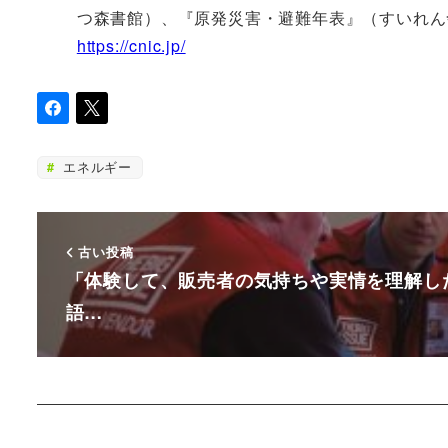
つ森書館）、『原発災害・避難年表』（すいれん
https://cnic.jp/
エネルギー
古い投稿
「体験して、販売者の気持ちや実情を理解し
語…