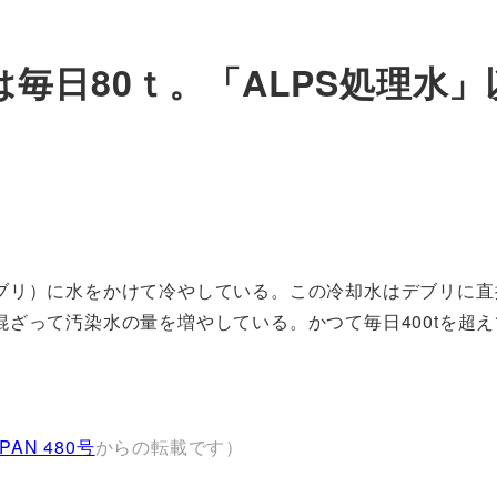
毎日80ｔ。「ALPS処理水
ブリ）に水をかけて冷やしている。この冷却水はデブリに直
ざって汚染水の量を増やしている。かつて毎日400tを超え
APAN 480号
からの転載です）