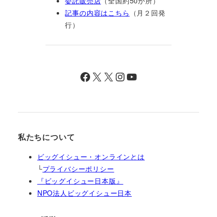
委託販売店
（全国約50か所）
記事の内容はこちら
（月２回発
行）
Facebook
X
X
Instagram
YouTube
私たちについて
ビッグイシュー・オンラインとは
└
プライバシーポリシー
『ビッグイシュー日本版』
NPO法人ビッグイシュー日本