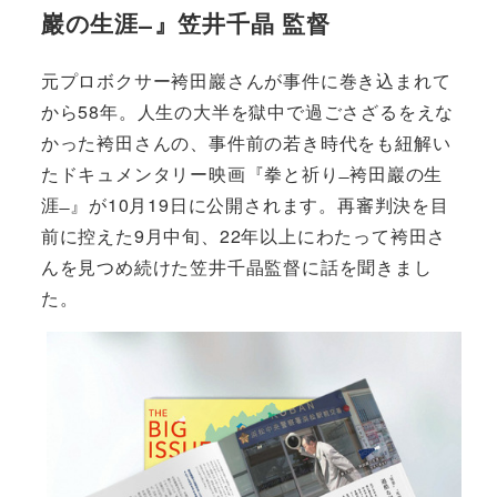
巖の生涯 ̶ 』笠井千晶 監督
元プロボクサー袴田巖さんが事件に巻き込まれて
から58年。人生の大半を獄中で過ごさざるをえな
かった袴田さんの、事件前の若き時代をも紐解い
たドキュメンタリー映画『拳と祈り ̶ 袴田巖の生
涯 ̶ 』が10月19日に公開されます。再審判決を目
前に控えた9月中旬、22年以上にわたって袴田さ
んを見つめ続けた笠井千晶監督に話を聞きまし
た。