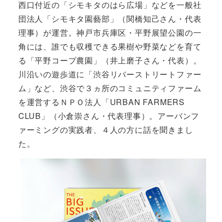
西口付近の「シモキタのはら広場」などを一般社
団法人「シモキタ園藝部」（関橋知己さん・代表
理事）が運営。神戸市兵庫区・平野展望公園の一
角には、誰でも収穫できる果樹や野菜などを育て
る「平野コープ農園」（井上磨子さん・代表）。
川沿いの遊歩道に「渋谷リバーストリートファー
ム」など、渋谷で３ヵ所のコミュニティファーム
を運営するＮＰＯ法人「URBAN FARMERS
CLUB」（小倉崇さん・代表理事）。アーバンフ
ァーミングの実践者、４人の方に話を聞きまし
た。