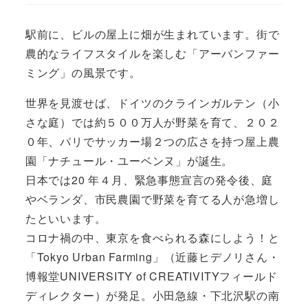
駅前に、ビルの屋上に畑が生まれています。街で
農的なライフスタイルを楽しむ「アーバンファー
ミング」の風景です。
世界を見渡せば、ドイツのクラインガルテン（小
さな庭）では約５００万人が野菜を育て、２０２
０年、パリでサッカー場２つの広さを持つ屋上農
園「ナチュール・ユーベンヌ」が誕生。
日本では20 年４月、緊急事態宣言の発令後、庭
やベランダ、市民農園で野菜を育てる人が急増し
たといいます。
コロナ禍の中、東京を食べられる森にしよう！と
「Tokyo Urban Farming」（近藤ヒデノリさん・
博報堂UNIVERSITY of CREATIVITYフィールド
ディレクター）が発足。小田急線・下北沢駅の南