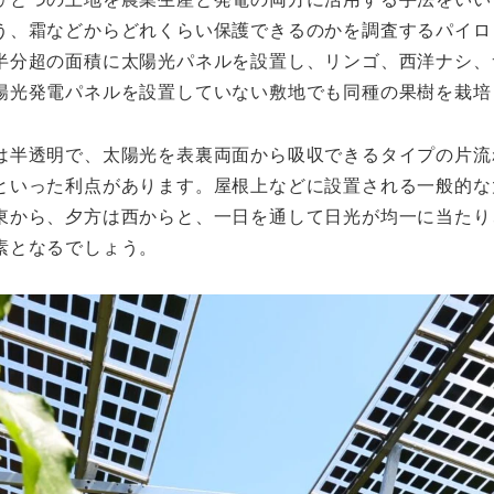
う、霜などからどれくらい保護できるのかを調査するパイロ
半分超の面積に太陽光パネルを設置し、リンゴ、西洋ナシ、
陽光発電パネルを設置していない敷地でも同種の果樹を栽培
は半透明で、太陽光を表裏両面から吸収できるタイプの片流
といった利点があります。屋根上などに設置される一般的な
東から、夕方は西からと、一日を通して日光が均一に当たり
素となるでしょう。