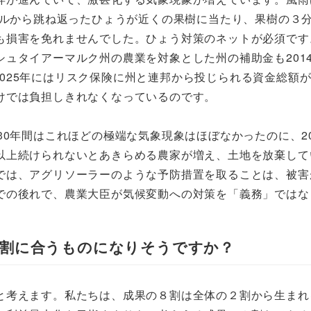
ネルから跳ね返ったひょうが近くの果樹に当たり、果樹の３
も損害を免れませんでした。ひょう対策のネットが必須です
ュタイアーマルク州の農業を対象とした州の補助金も2014年
、2025年にはリスク保険に州と連邦から投じられる資金総額が
けでは負担しきれなくなっているのです。
30年間はこれほどの極端な気象現象はほぼなかったのに、2
以上続けられないとあきらめる農家が増え、土地を放棄して
では、アグリソーラーのような予防措置を取ることは、被害
での後れで、農業大臣が気候変動への対策を「義務」ではな
て割に合うものになりそうですか？
と考えます。私たちは、成果の８割は全体の２割から生まれ