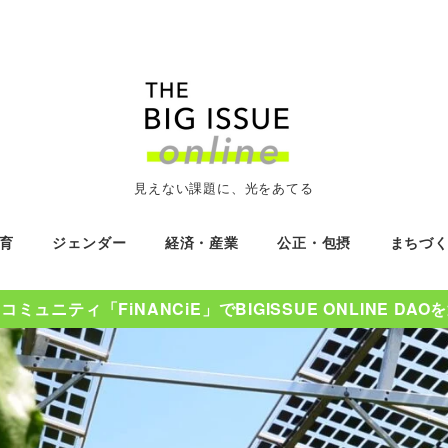
見えない課題に、光をあてる
育
ジェンダー
経済・産業
公正・包摂
まちづ
ミュニティ「FiNANCiE」でBIGISSUE ONLINE DA