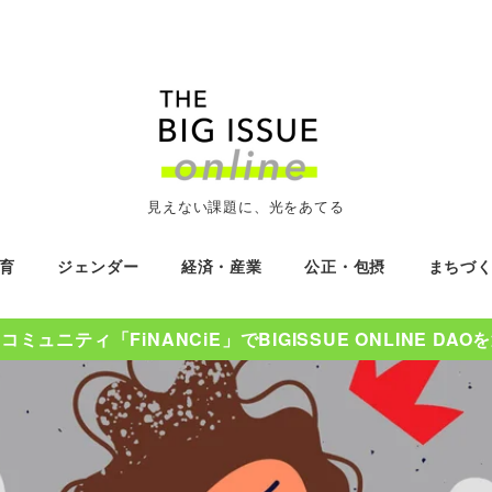
見えない課題に、光をあてる
育
ジェンダー
経済・産業
公正・包摂
まちづ
ミュニティ「FiNANCiE」でBIGISSUE ONLINE DA