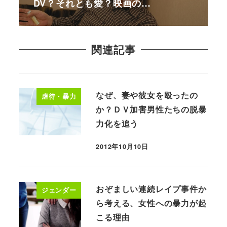
DV？それとも愛？映画の…
関連記事
なぜ、妻や彼女を殴ったの
虐待・暴力
か？ＤＶ加害男性たちの脱暴
力化を追う
2012年10月10日
おぞましい連続レイプ事件か
ジェンダー
ら考える、女性への暴力が起
こる理由