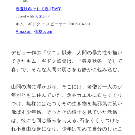
春夏秋冬そして春 [DVD]
posted with
カエレバ
キム・ギドク エスピーオー 2005-04-29
Amazon
価格.com
デビュー作の『ワニ』以来、人間の暴力性を描い
てきたキム・ギドク監督は、『春夏秋冬、そして
春』で、そんな人間の弱さをも静かに包み込む。
山間の湖に浮かぶ寺。そこには、老僧と一人の少
年がともに住んでいた。魚やカエルに石をくくり
つけ、無様にばたつくその生き物を無邪気に笑い
飛ばす少年僧。そっとその様子を見ていた老僧
は、彼にも同じ痛みを与える｡石をくくりつけら
れ不自由な身になり、少年は初めて自分のしたこ