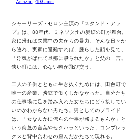
Amazon
価格.com
シャーリーズ・セロン主演の『スタンド・アッ
プ』は、80年代、ミネソタ州の炭鉱の町が舞台。
家に帰れば失業中の夫からの暴力。そんな日々か
ら逃れ、実家に避難すれば、腫らした顔を見て、
「浮気がばれて旦那に殴られたか」と父の一言。
狭い町には、心ない噂が飛び交う。
二人の子供とともに生き抜くためには、田舎町で
唯一の産業、炭鉱で働くしかなかった。自分たち
の仕事場に足を踏み入れた女たちにどう接してい
いのかわからない男たち。男としてのプライド
は、「女なんかに俺らの仕事が務まるもんか」と
いう侮蔑の言葉やセクハラといった、コンプレッ
クスと背中合わせの歪んだかたちで現れる。