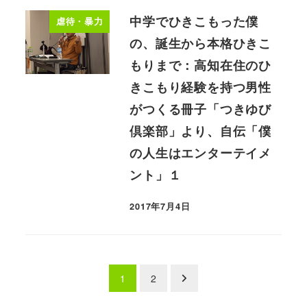
中学でひきこもった僕
虐待・暴力
の、誕生から本格ひきこ
もりまで：高知在住のひ
きこもり経験を持つ男性
がつくる冊子「つきゆび
倶楽部」より、自伝「僕
の人生はエンターテイメ
ント」１
2017年7月4日
投
1
2
稿