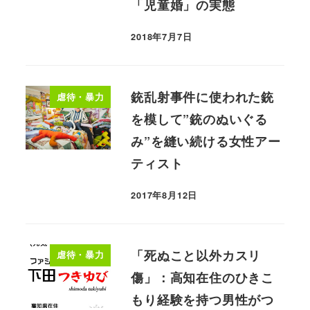
「児童婚」の実態
2018年7月7日
銃乱射事件に使われた銃
虐待・暴力
を模して”銃のぬいぐる
み”を縫い続ける女性アー
ティスト
2017年8月12日
「死ぬこと以外カスリ
虐待・暴力
傷」：高知在住のひきこ
もり経験を持つ男性がつ