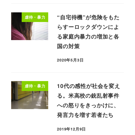
“自宅待機”が危険をもた
虐待・暴力
らすーロックダウンによ
る家庭内暴力の増加と各
国の対策
2020年5月3日
10代の感性が社会を変え
虐待・暴力
る。米高校の銃乱射事件
への怒りをきっかけに、
発言力を増す若者たち
2019年12月9日