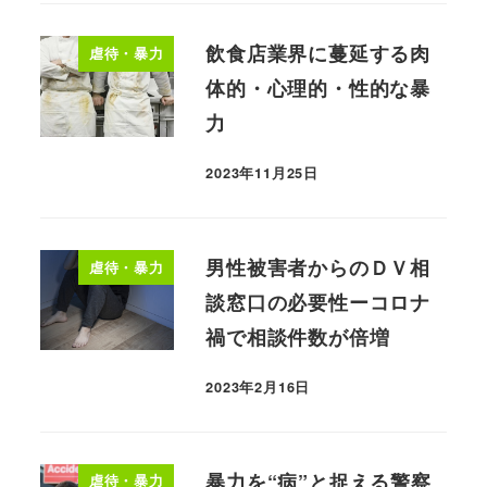
飲食店業界に蔓延する肉
虐待・暴力
体的・心理的・性的な暴
力
2023年11月25日
男性被害者からのＤＶ相
虐待・暴力
談窓口の必要性ーコロナ
禍で相談件数が倍増
2023年2月16日
暴力を“病”と捉える警察
虐待・暴力