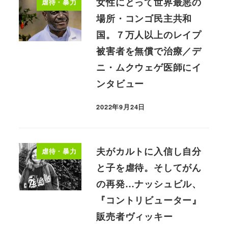
女性にとって世界最悪の
虐待・暴力
場所・コンゴ民主共和
国。７万人以上のレイプ
被害者を無償で治療／デ
ニ・ムクウェゲ医師にイ
ンタビュー
2022年9月24日
夫がカルトに入信し自分
虐待・暴力
と子を虐待。そしてがん
の再発…ナッシュビル、
『コントリビューター』
販売者ヴィッキー