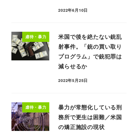
2022年6月10日
米国で後を絶たない銃乱
虐待・暴力
射事件。「銃の買い取り
プログラム」で銃犯罪は
減らせるか
2022年5月25日
暴力が常態化している刑
虐待・暴力
務所で更生は困難／米国
の矯正施設の現状