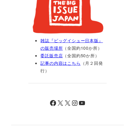
雑誌『ビッグイシュー日本版』
の販売場所
（全国約100か所）
委託販売店
（全国約50か所）
記事の内容はこちら
（月２回発
行）
Facebook
X
X
Instagram
YouTube