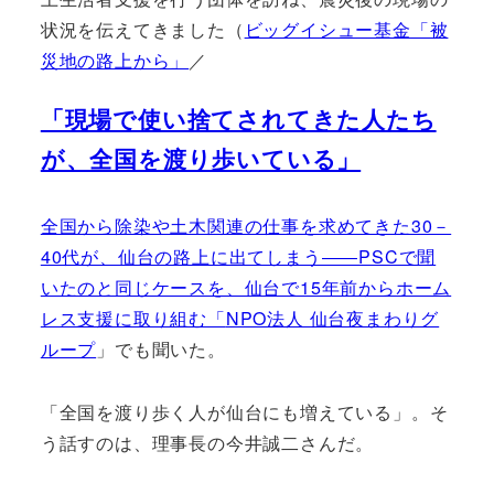
状況を伝えてきました（
ビッグイシュー基金「被
災地の路上から」
／
「現場で使い捨てされてきた人たち
が、全国を渡り歩いている」
全国から除染や土木関連の仕事を求めてきた30－
40代が、仙台の路上に出てしまう――PSCで聞
いたのと同じケースを、仙台で15年前からホーム
レス支援に取り組む「
NPO法人 仙台夜まわりグ
ループ
」でも聞いた。
「全国を渡り歩く人が仙台にも増えている」。そ
う話すのは、理事長の今井誠二さんだ。