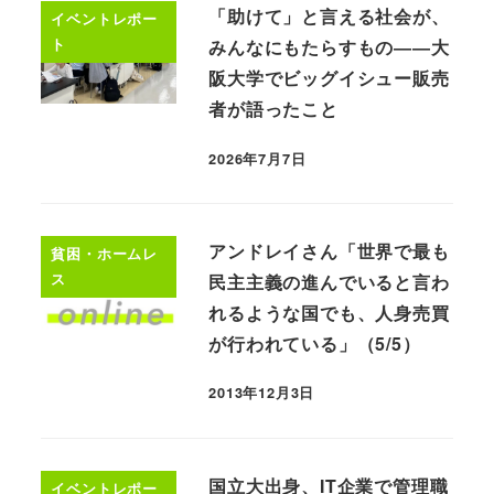
「助けて」と言える社会が、
イベントレポー
ト
みんなにもたらすもの――大
阪大学でビッグイシュー販売
者が語ったこと
2026年7月7日
アンドレイさん「世界で最も
貧困・ホームレ
ス
民主主義の進んでいると言わ
れるような国でも、人身売買
が行われている」（5/5）
2013年12月3日
国立大出身、IT企業で管理職
イベントレポー