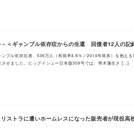
ル－＜ギャンブル依存症からの生還 回復者12人の記
ンブル依存症者、536万人（有病率4.8％／2014年発表）を抱え
立させました。ビッグイシュー日本版309号では、帚木蓬生さ […]
、リストラに遭いホームレスになった販売者が現役高校