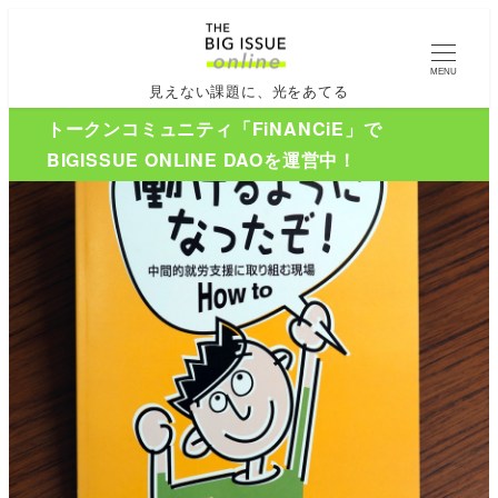
MENU
見えない課題に、光をあてる
トークンコミュニティ「FiNANCiE」で
BIGISSUE ONLINE DAOを運営中！