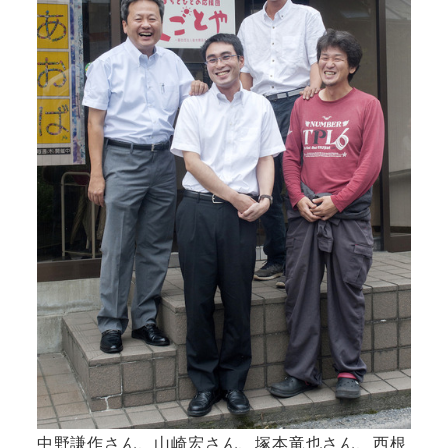
中野謙作さん、山崎宏さん、塚本竜也さん、西根