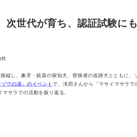
。次世代が育ち、認証試験にも
自然
ら操縦し、象牙・銃器の探知犬、密猟者の追跡犬とともに、
カゾウの涙」のイベント
で、滝田さんから「マサイマサラで
イマサラでの活動を振り返る。