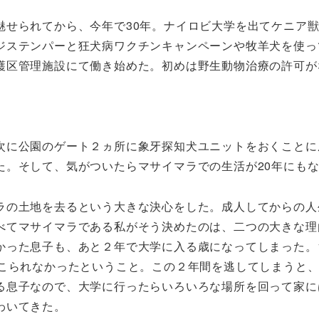
せられてから、今年で30年。ナイロビ大学を出てケニア獣
ジステンパーと狂犬病ワクチンキャンペーンや牧羊犬を使っ
護区管理施設にて働き始めた。初めは野生動物治療の許可が
次に公園のゲート２ヵ所に象牙探知犬ユニットをおくことに
た。そして、気がついたらマサイマラでの生活が20年にも
の土地を去るという大きな決心をした。成人してからの人
べてマサイマラである私がそう決めたのは、二つの大きな理
かった息子も、あと２年で大学に入る歳になってしまった。
てこられなかったということ。この２年間を逃してしまうと
る息子なので、大学に行ったらいろいろな場所を回って家に
わいてきた。