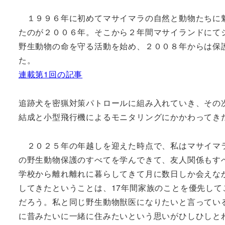
１９９６年に初めてマサイマラの自然と動物たちに魅
たのが２００６年。そこから２年間マサイランドにて
野生動物の命を守る活動を始め、２００８年からは保
た。
連載第1回の記事
追跡犬を密猟対策パトロールに組み入れていき、その
結成と小型飛行機によるモニタリングにかかわってき
２０２５年の年越しを迎えた時点で、私はマサイマラ
の野生動物保護のすべてを学んできて、友人関係もす
学校から離れ離れに暮らしてきて月に数日しか会えな
してきたということは、17年間家族のことを優先し
だろう。私と同じ野生動物獣医になりたいと言ってい
に昔みたいに一緒に住みたいという思いがひしひしと