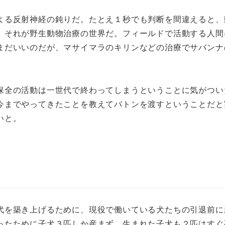
る反射神経の鈍りだ。たとえ１秒でも判断を間違えると、
、それが野生動物治療の世界だ。フィールドで活動する人間
まだいいのだが、マサイマラのキリンなどの治療でサバンナ
全の活動は一世代で終わってしまうということに気がつい
今までやってきたことを教えてバトンを渡すということだと
いと。
を築き上げるために、現役で働いている犬たちの引退前に
ったために子犬３匹しか産まず、生まれた子犬も２匹はすぐ