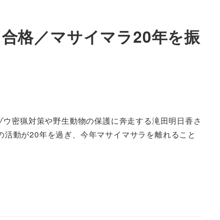
合格／マサイマラ20年を振
ゾウ密猟対策や野生動物の保護に奔走する滝田明日香さ
の活動が20年を過ぎ、今年マサイマサラを離れること