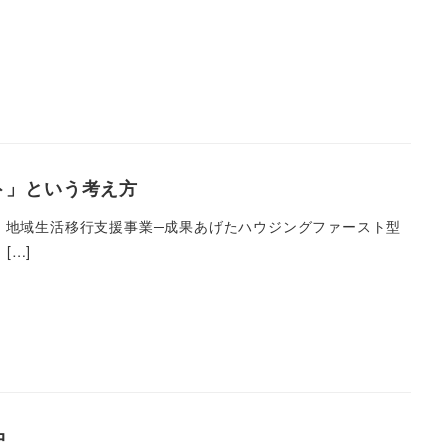
ト」という考え方
 地域生活移行支援事業─成果あげたハウジングファースト型
[…]
中