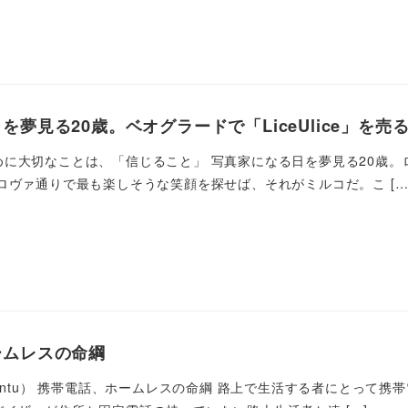
を夢見る20歳。ベオグラードで「LiceUlice」を
に大切なことは、「信じること」 写真家になる日を夢見る20歳。ロマ
ロヴァ通りで最も楽しそうな笑顔を探せば、それがミルコだ。こ […
ームレスの命綱
ven Lintu） 携帯電話、ホームレスの命綱 路上で生活する者に