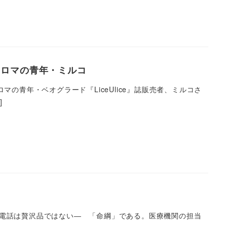
売るロマの青年・ミルコ
の青年・ベオグラード『LiceUlice』誌販売者、ミルコさ
]
とって携帯電話は贅沢品ではない― 「命綱」である。医療機関の担当