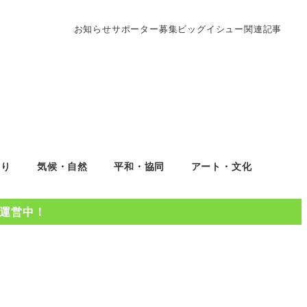
お知らせ
サポーター募集
ビッグイシュー関連記事
くり
気候・自然
平和・協同
アート・文化
Oを運営中！