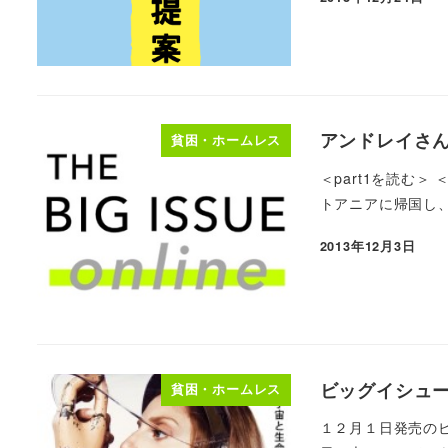
アンドレイさん
貧困・ホームレス
＜part1を読む＞
トアニアに帰国し、
2013年12月3日
ビッグイシュ
貧困・ホームレス
１２月１日発売の