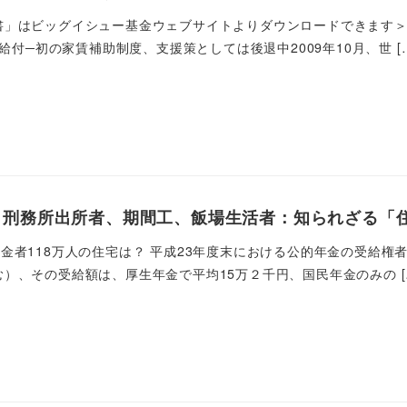
書」はビッグイシュー基金ウェブサイトよりダウンロードできます＞
援給付─初の家賃補助制度、支援策としては後退中2009年10月、世 [
刑務所出所者、期間工、飯場生活者：知られざる「住
金者118万人の住宅は？ 平成23年度末における公的年金の受給権者
）、その受給額は、厚生年金で平均15万２千円、国民年金のみの [