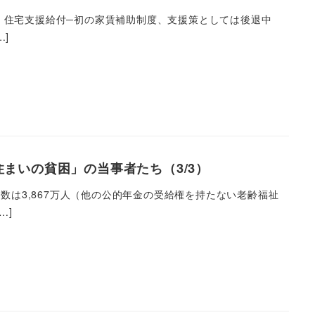
 住宅支援給付─初の家賃補助制度、支援策としては後退中
…]
まいの貧困」の当事者たち（3/3）
数は3,867万人（他の公的年金の受給権を持たない老齢福祉
…]