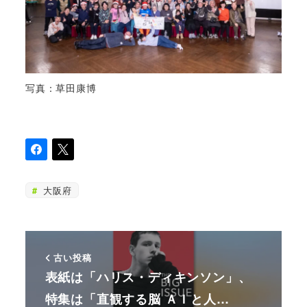
写真：草田康博
大阪府
古い投稿
表紙は「ハリス・ディキンソン」、
特集は「直観する脳 ＡＩと人…