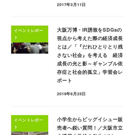
2017年3月11日
大阪万博・IR誘致をSDGsの
イベントレポー
ト
視点から考えた際の経済成長
とは／「『だれひとりとり残
さない社会』を考える 経済
成長の光と影～ギャンブル依
存症と社会的孤立」学習会レ
ポート
2019年6月25日
小学生からビッグイシュー販
イベントレポー
ト
売者へ鋭い質問！／大阪市立