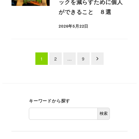
ックを減らすために個人
ができること ８選
2026年5月22日
投
1
2
…
9
稿
の
ペ
キーワードから探す
ー
検索
ジ
送