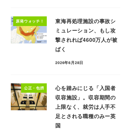
東海再処理施設の事故シ
原発ウォッチ！
ミュレーション、もし攻
撃されれば4600万人が被
ばく
2026年6月28日
心を踏みにじる「入国者
公正・包摂
収容施設」。収容期間の
上限なく、就労は人手不
足とされる職種のみー英
国