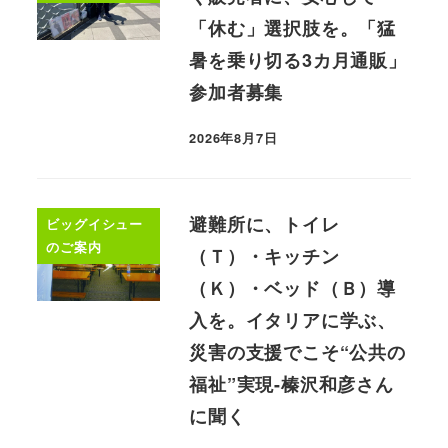
「休む」選択肢を。「猛
暑を乗り切る3カ月通販」
参加者募集
2026年8月7日
避難所に、トイレ
ビッグイシュー
のご案内
（Ｔ）・キッチン
（Ｋ）・ベッド（Ｂ）導
入を。イタリアに学ぶ、
災害の支援でこそ“公共の
福祉”実現-榛沢和彦さん
に聞く