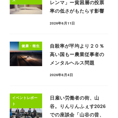
ス
レンマ」ー貧困層の投票
率の低さがもたらす影響
2026年6月11日
自殺率が平均より２０％
健康・衛生
高い国もー農業従事者の
メンタルヘルス問題
2026年6月4日
日雇い労働者の街、山
イベントレポー
ト
谷。りんりんふぇす2026
での座談会「山谷の昔、